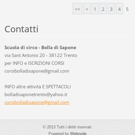
<<
<
1
2
3
4
5
Contatti
Scuola di circo - Bolla di Sapone
via Sant Antonio 20 - 38122 Trento
per INFO e ISCRIZIONI CORSI
corsibol
ladisapo
ne@gmail
.com
INFO altre attività E SPETTACOLI
bolladisaponetrento@yahoo.it
corsibolladisapone@gmail.com
© 2013 Tutti i diritti riservati.
Powered by
Webnode