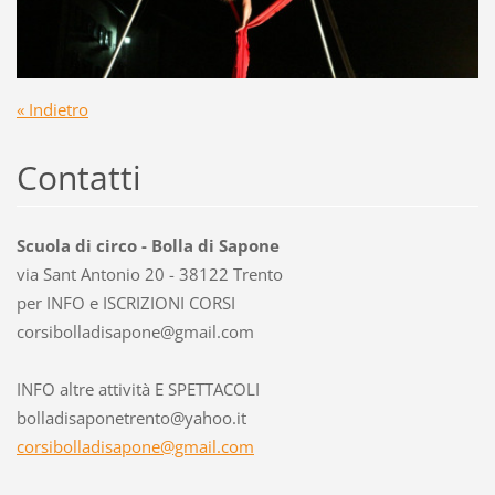
« Indietro
Contatti
Scuola di circo - Bolla di Sapone
via Sant Antonio 20 - 38122 Trento
per INFO e ISCRIZIONI CORSI
corsibol
ladisapo
ne@gmail
.com
INFO altre attività E SPETTACOLI
bolladisaponetrento@yahoo.it
corsibolladisapone@gmail.com