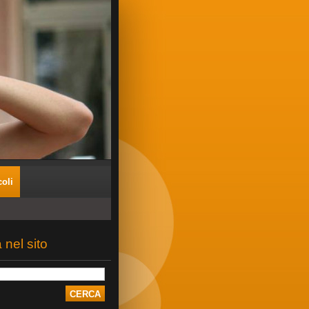
coli
 nel sito