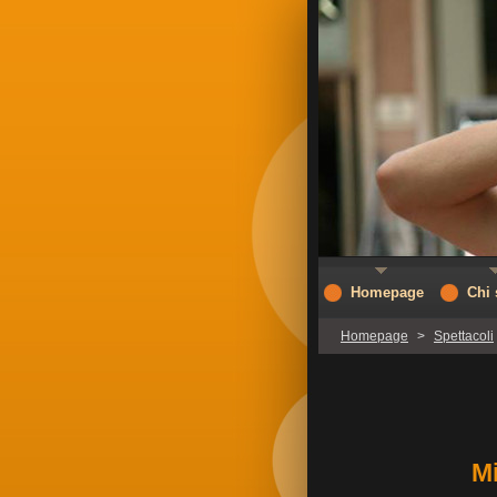
Homepage
Chi
Homepage
>
Spettacoli
Mi