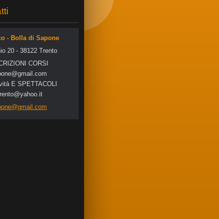
tti
co - Bolla di Sapone
io 20 - 38122 Trento
SCRIZIONI CORSI
po
ne@gmail
.com
tività E SPETTACOLI
trento@yahoo.it
apone@gmail.com