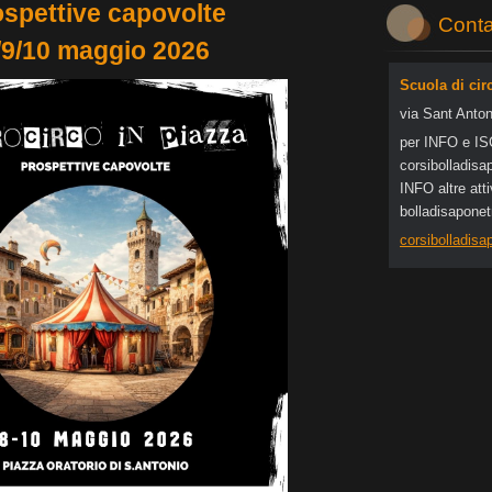
ospettive capovolte
Conta
/9/10 maggio 2026
Scuola di cir
via Sant Anton
per INFO e I
corsibol
ladisa
INFO altre at
bolladisapone
corsibolladis