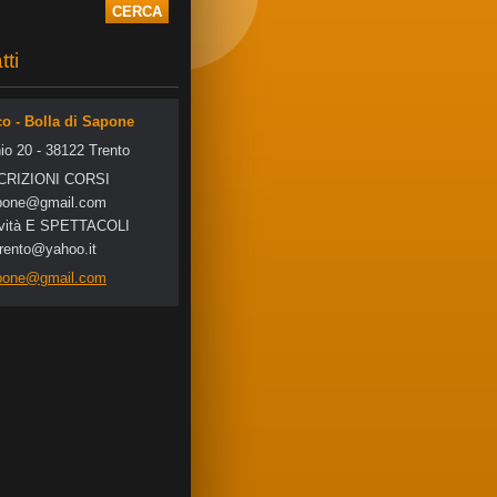
tti
co - Bolla di Sapone
io 20 - 38122 Trento
SCRIZIONI CORSI
po
ne@gmail
.com
tività E SPETTACOLI
trento@yahoo.it
apone@gmail.com