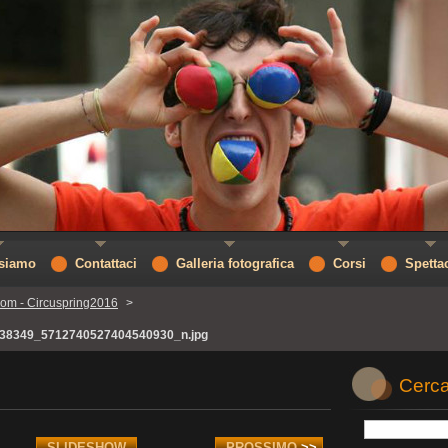
 siamo
Contattaci
Galleria fotografica
Corsi
Spetta
om - Circuspring2016
>
38349_5712740527404540930_n.jpg
Cerca
SLIDESHOW
PROSSIMO
>>