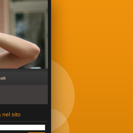
coli
 nel sito