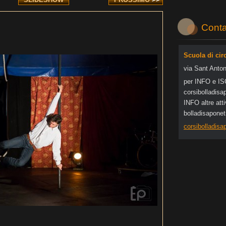
Conta
Scuola di cir
via Sant Anton
per INFO e I
corsibol
ladisa
INFO altre at
bolladisapone
corsibolladis