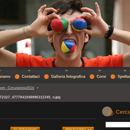
 siamo
Contattaci
Galleria fotografica
Corsi
Spetta
om - Circuspring2016
>
72327_4777941048996312345_o.jpg
Cerca
SLIDESHOW
PROSSIMO
>>