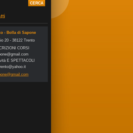
tti
co - Bolla di Sapone
io 20 - 38122 Trento
SCRIZIONI CORSI
po
ne@gmail
.com
tività E SPETTACOLI
trento@yahoo.it
apone@gmail.com