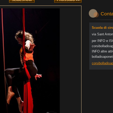
Conta
Scuola di cir
via Sant Anton
per INFO e I
corsibol
ladisa
INFO altre at
bolladisapone
corsibolladis