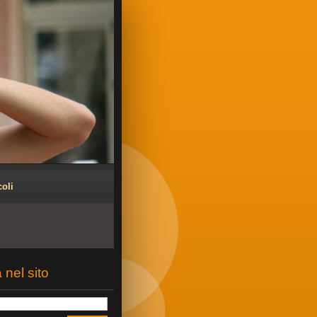
coli
 nel sito