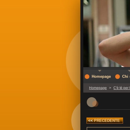
Homepage
Chi
Homepage
>
C'è tè per tu
<<
PRECEDENTE