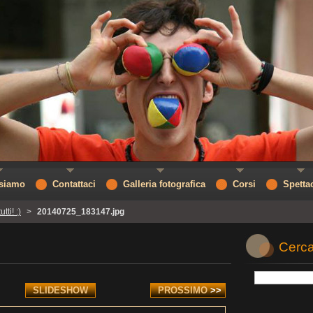
 siamo
Contattaci
Galleria fotografica
Corsi
Spetta
tti! :)
>
20140725_183147.jpg
Cerca
SLIDESHOW
PROSSIMO
>>