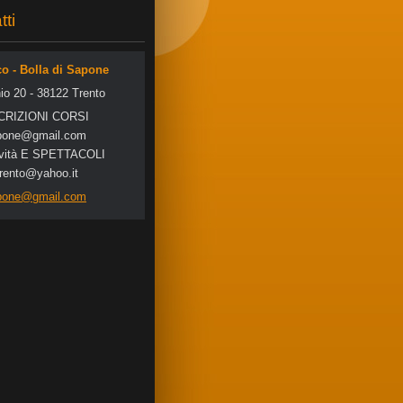
tti
co - Bolla di Sapone
io 20 - 38122 Trento
SCRIZIONI CORSI
po
ne@gmail
.com
tività E SPETTACOLI
trento@yahoo.it
apone@gmail.com