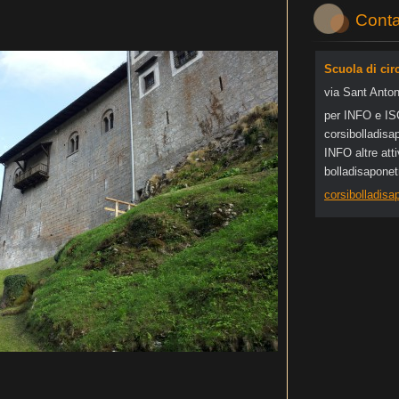
Conta
Scuola di cir
via Sant Anton
per INFO e I
corsibol
ladisa
INFO altre at
bolladisapone
corsibolladis