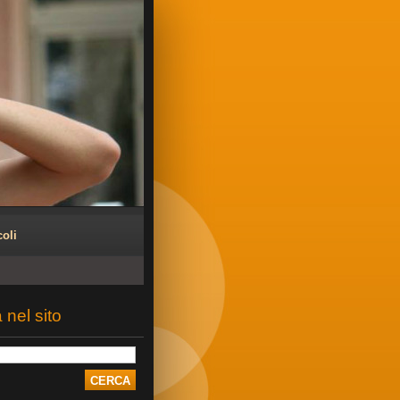
coli
 nel sito