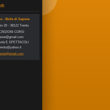
tti
co - Bolla di Sapone
io 20 - 38122 Trento
SCRIZIONI CORSI
po
ne@gmail
.com
tività E SPETTACOLI
trento@yahoo.it
apone@gmail.com