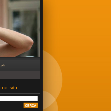
coli
 nel sito