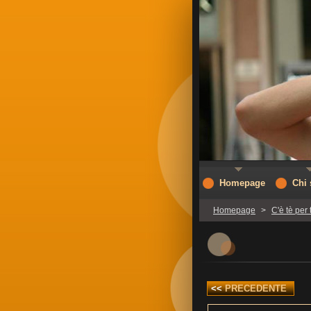
Homepage
Chi
Homepage
>
C'è tè per tu
<<
PRECEDENTE