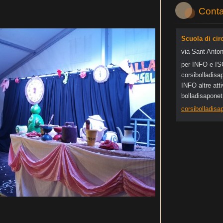
Conta
Scuola di cir
via Sant Anton
per INFO e I
corsibol
ladisa
INFO altre at
bolladisapone
corsibolladis