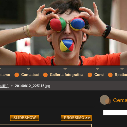
 siamo
Contattaci
Galleria fotografica
Corsi
Spetta
tti! :)
>
20140812_225115.jpg
Cerca
SLIDESHOW
PROSSIMO
>>