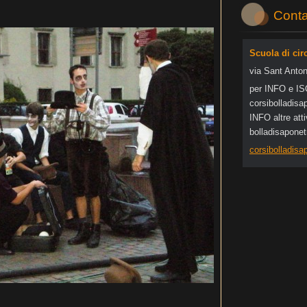
Conta
Scuola di cir
via Sant Anton
per INFO e I
corsibol
ladisa
INFO altre at
bolladisapone
corsibolladis