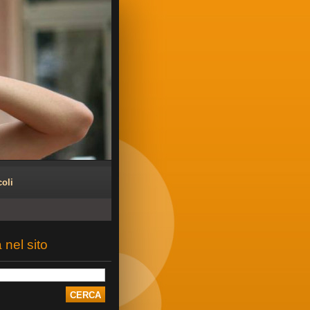
coli
 nel sito