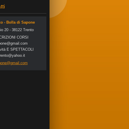
tti
co - Bolla di Sapone
io 20 - 38122 Trento
SCRIZIONI CORSI
po
ne@gmail
.com
tività E SPETTACOLI
trento@yahoo.it
apone@gmail.com