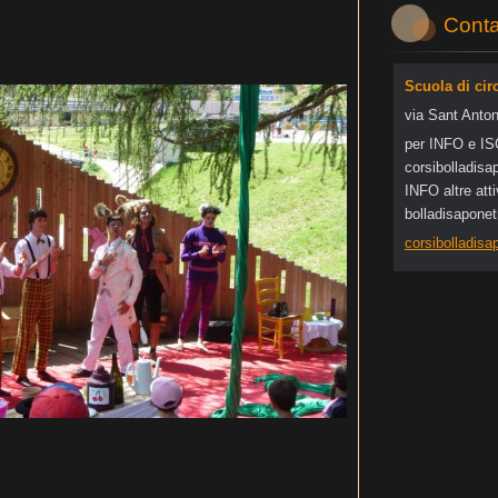
Conta
Scuola di cir
via Sant Anton
per INFO e I
corsibol
ladisa
INFO altre at
bolladisapone
corsibolladis