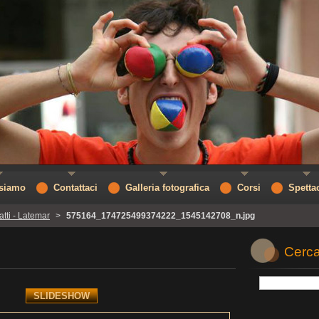
 siamo
Contattaci
Galleria fotografica
Corsi
Spetta
atti - Latemar
>
575164_174725499374222_1545142708_n.jpg
Cerca
SLIDESHOW