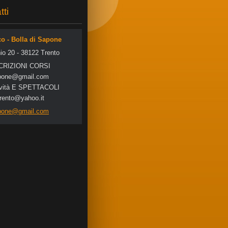
tti
co - Bolla di Sapone
io 20 - 38122 Trento
SCRIZIONI CORSI
po
ne@gmail
.com
tività E SPETTACOLI
trento@yahoo.it
apone@gmail.com