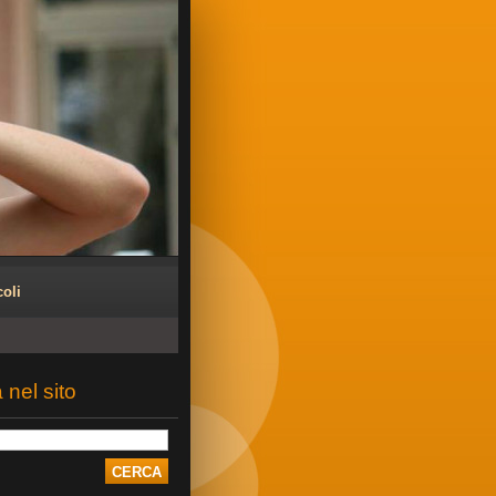
coli
 nel sito