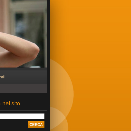
coli
 nel sito