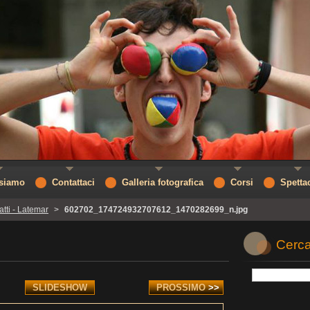
 siamo
Contattaci
Galleria fotografica
Corsi
Spetta
atti - Latemar
>
602702_174724932707612_1470282699_n.jpg
Cerca
SLIDESHOW
PROSSIMO
>>