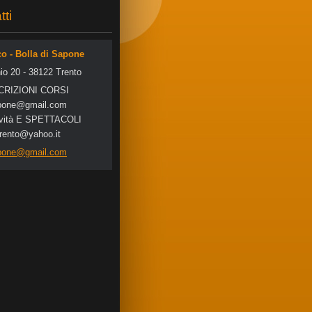
tti
co - Bolla di Sapone
io 20 - 38122 Trento
SCRIZIONI CORSI
po
ne@gmail
.com
tività E SPETTACOLI
trento@yahoo.it
apone@gmail.com