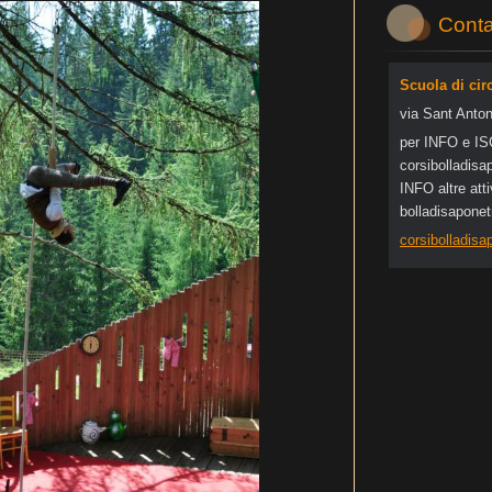
Conta
Scuola di cir
via Sant Anton
per INFO e I
corsibol
ladisa
INFO altre at
bolladisapone
corsibolladis