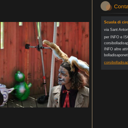
Conta
Scuola di cir
via Sant Anton
per INFO e I
corsibol
ladisa
INFO altre at
bolladisapone
corsibolladis