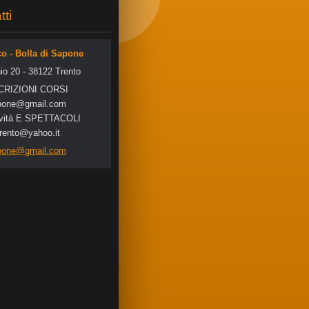
tti
co - Bolla di Sapone
io 20 - 38122 Trento
SCRIZIONI CORSI
po
ne@gmail
.com
tività E SPETTACOLI
trento@yahoo.it
apone@gmail.com