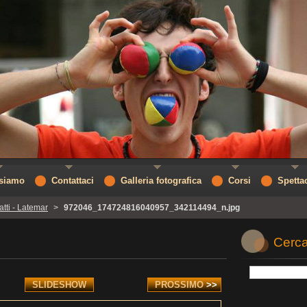
 siamo
Contattaci
Galleria fotografica
Corsi
Spetta
atti - Latemar
>
972046_174724816040957_342114494_n.jpg
Cerca
SLIDESHOW
PROSSIMO
>>