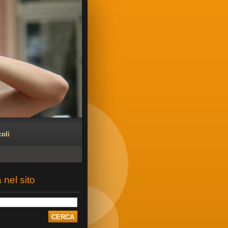
coli
 nel sito