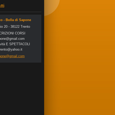
tti
co - Bolla di Sapone
io 20 - 38122 Trento
SCRIZIONI CORSI
po
ne@gmail
.com
tività E SPETTACOLI
trento@yahoo.it
apone@gmail.com