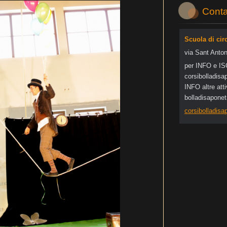
Conta
Scuola di cir
via Sant Anton
per INFO e I
corsibol
ladisa
INFO altre at
bolladisapone
corsibolladis