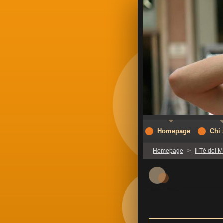
Homepage
Chi
Homepage
>
Il Tè dei M