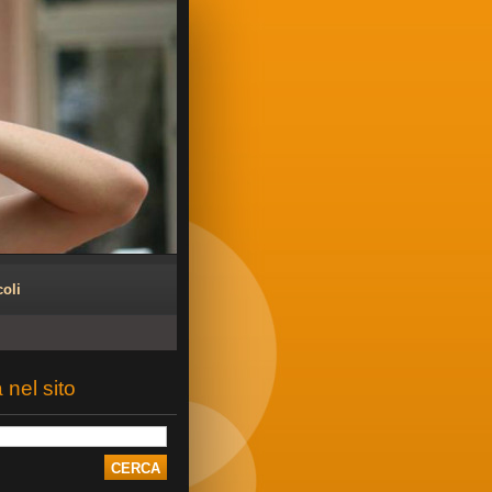
coli
 nel sito