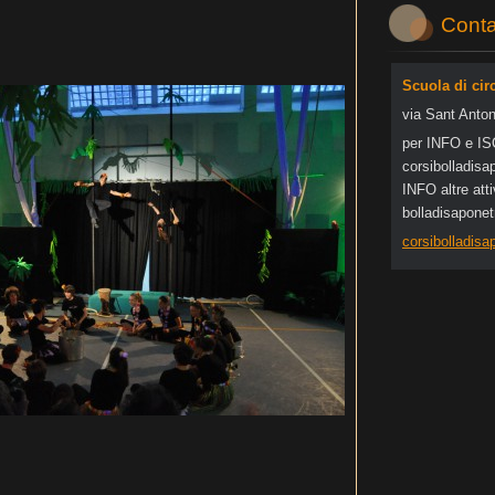
Conta
Scuola di cir
via Sant Anton
per INFO e I
corsibol
ladisa
INFO altre at
bolladisapone
corsibolladis