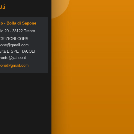
tti
co - Bolla di Sapone
io 20 - 38122 Trento
SCRIZIONI CORSI
po
ne@gmail
.com
tività E SPETTACOLI
trento@yahoo.it
apone@gmail.com