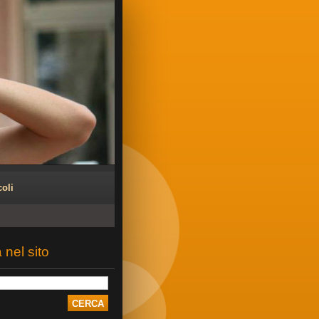
coli
 nel sito