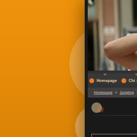
Homepage
Chi
Homepage
>
Jungling