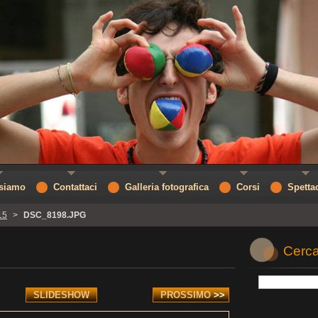
 siamo
Contattaci
Galleria fotografica
Corsi
Spetta
15
>
DSC_8198.JPG
Cerca
SLIDESHOW
PROSSIMO
>>