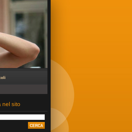
coli
 nel sito