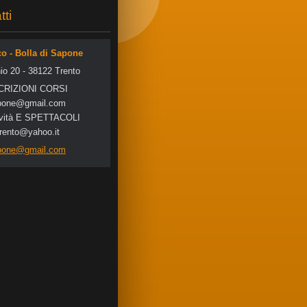
tti
co - Bolla di Sapone
io 20 - 38122 Trento
SCRIZIONI CORSI
po
ne@gmail
.com
tività E SPETTACOLI
trento@yahoo.it
apone@gmail.com