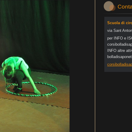
Conta
Scuola di cir
via Sant Anton
per INFO e I
corsibol
ladisa
INFO altre at
bolladisapone
corsibolladis