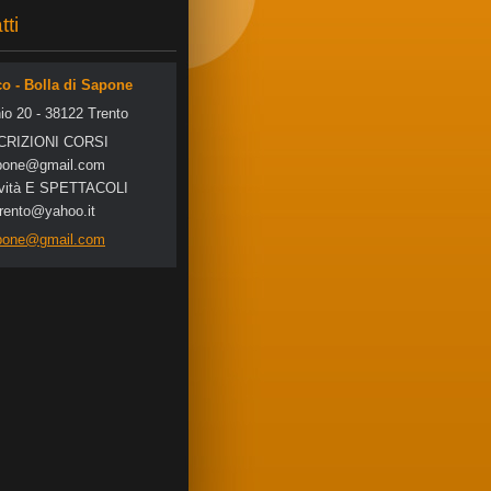
tti
co - Bolla di Sapone
io 20 - 38122 Trento
SCRIZIONI CORSI
po
ne@gmail
.com
tività E SPETTACOLI
trento@yahoo.it
apone@gmail.com