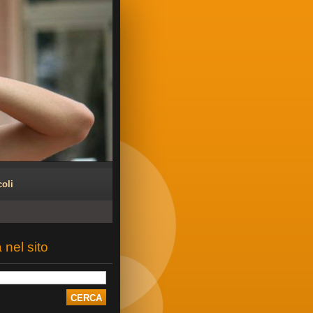
coli
 nel sito