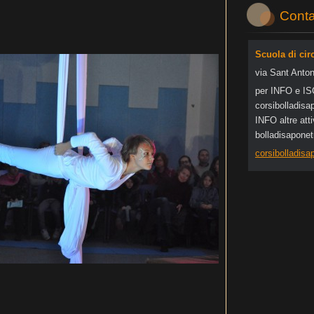
Conta
Scuola di cir
via Sant Anton
per INFO e I
corsibol
ladisa
INFO altre at
bolladisapone
corsibolladis