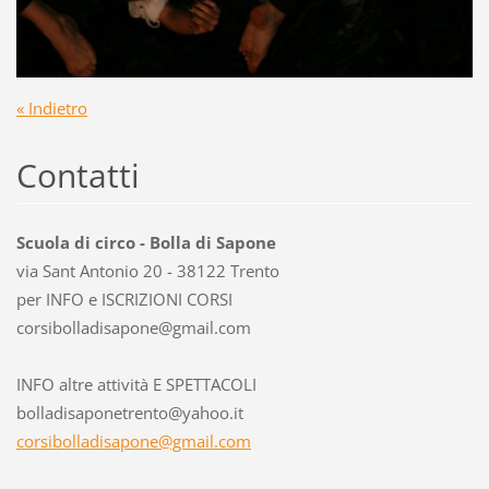
« Indietro
Contatti
Scuola di circo - Bolla di Sapone
via Sant Antonio 20 - 38122 Trento
per INFO e ISCRIZIONI CORSI
corsibol
ladisapo
ne@gmail
.com
INFO altre attività E SPETTACOLI
bolladisaponetrento@yahoo.it
corsibolladisapone@gmail.com