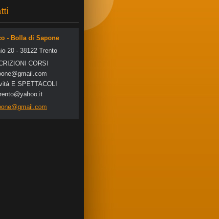
tti
co - Bolla di Sapone
io 20 - 38122 Trento
SCRIZIONI CORSI
po
ne@gmail
.com
tività E SPETTACOLI
trento@yahoo.it
apone@gmail.com