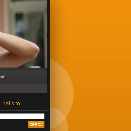
coli
 nel sito