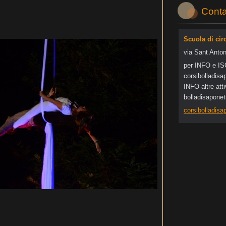
Conta
Scuola di cir
via Sant Anton
per INFO e I
corsibol
ladisa
INFO altre at
bolladisapone
corsibolladis