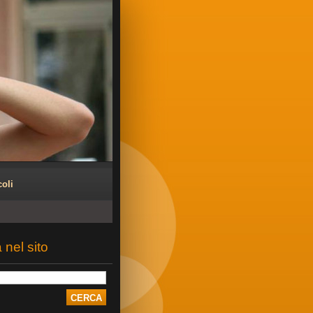
coli
 nel sito