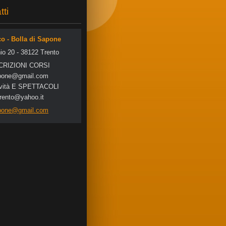
tti
co - Bolla di Sapone
io 20 - 38122 Trento
SCRIZIONI CORSI
po
ne@gmail
.com
tività E SPETTACOLI
trento@yahoo.it
apone@gmail.com