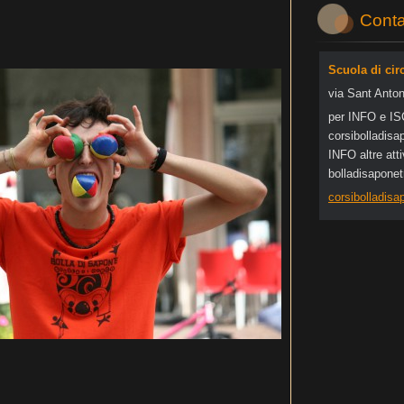
Conta
Scuola di cir
via Sant Anton
per INFO e I
corsibol
ladisa
INFO altre at
bolladisapone
corsibolladis