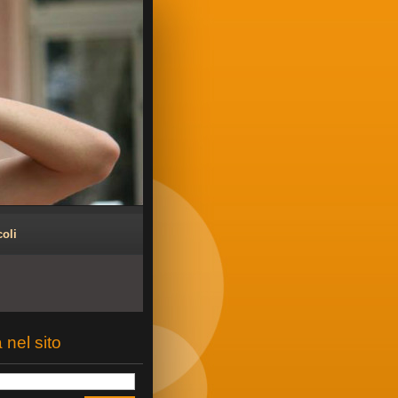
coli
 nel sito