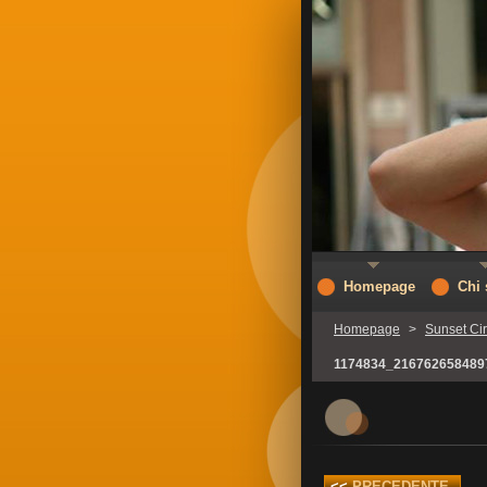
Homepage
Chi
Homepage
>
Sunset Ci
1174834_216762658489
<<
PRECEDENTE