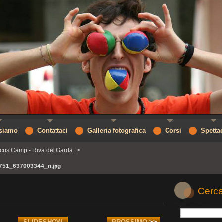
 siamo
Contattaci
Galleria fotografica
Corsi
Spetta
rcus Camp - Riva del Garda
>
751_637003344_n.jpg
Cerca
SLIDESHOW
PROSSIMO
>>