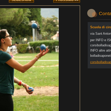
Conta
Scuola di cir
via Sant Anton
per INFO e I
corsibol
ladisa
INFO altre at
bolladisapone
corsibolladis