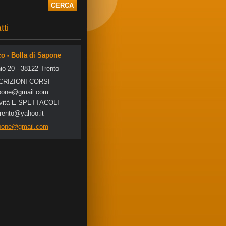
tti
co - Bolla di Sapone
io 20 - 38122 Trento
SCRIZIONI CORSI
po
ne@gmail
.com
tività E SPETTACOLI
trento@yahoo.it
apone@gmail.com