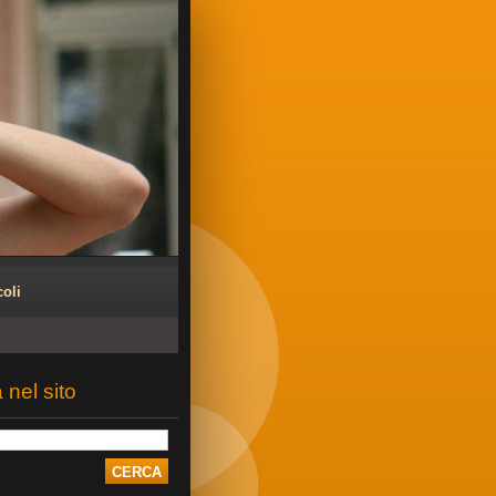
coli
 nel sito