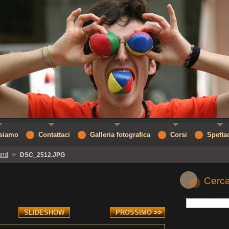
 siamo
Contattaci
Galleria fotografica
Corsi
Spetta
und
>
DSC_2512.JPG
Cerca
SLIDESHOW
PROSSIMO
>>