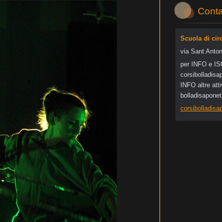
Conta
Scuola di cir
via Sant Anton
per INFO e I
corsibol
ladisa
INFO altre at
bolladisapone
corsibolladis