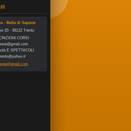
tti
co - Bolla di Sapone
io 20 - 38122 Trento
SCRIZIONI CORSI
po
ne@gmail
.com
tività E SPETTACOLI
trento@yahoo.it
apone@gmail.com