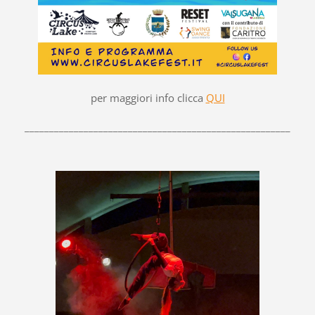
per maggiori info clicca
QUI
______________________________________________________