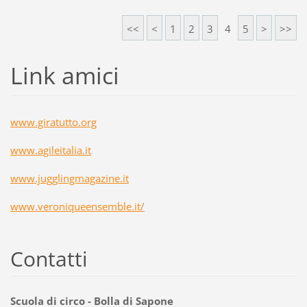
<<
<
1
2
3
4
5
>
>>
Link amici
www.giratutto.org
www.agileitalia.it
www.jugglingmagazine.it
www.veroniqueensemble.it/
Contatti
Scuola di circo - Bolla di Sapone