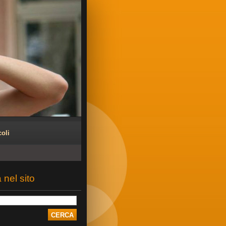
coli
 nel sito