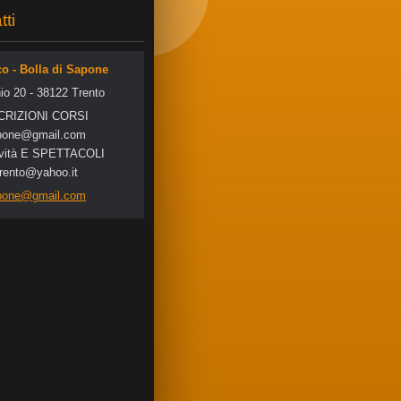
tti
co - Bolla di Sapone
io 20 - 38122 Trento
SCRIZIONI CORSI
po
ne@gmail
.com
tività E SPETTACOLI
trento@yahoo.it
apone@gmail.com