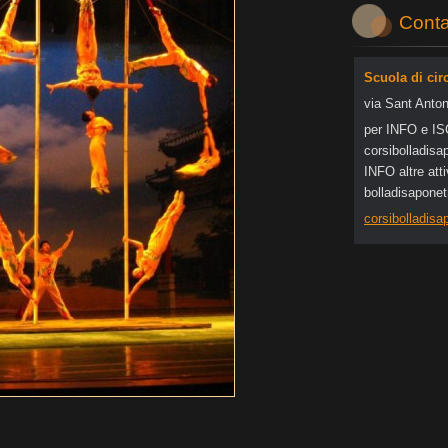
Conta
Scuola di cir
via Sant Anton
per INFO e I
corsibol
ladisa
INFO altre at
bolladisapone
corsibolladis