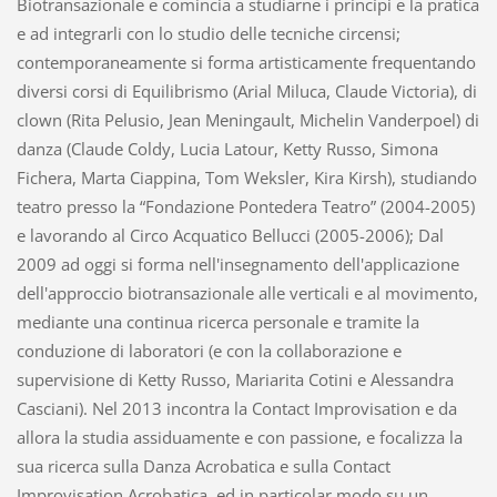
Biotransazionale e comincia a studiarne i princìpi e la pratica
e ad integrarli con lo studio delle tecniche circensi;
contemporaneamente si forma artisticamente frequentando
diversi corsi di Equilibrismo (Arial Miluca, Claude Victoria), di
clown (Rita Pelusio, Jean Meningault, Michelin Vanderpoel) di
danza (Claude Coldy, Lucia Latour, Ketty Russo, Simona
Fichera, Marta Ciappina, Tom Weksler, Kira Kirsh), studiando
teatro presso la “Fondazione Pontedera Teatro” (2004-2005)
e lavorando al Circo Acquatico Bellucci (2005-2006); Dal
2009 ad oggi si forma nell'insegnamento dell'applicazione
dell'approccio biotransazionale alle verticali e al movimento,
mediante una continua ricerca personale e tramite la
conduzione di laboratori (e con la collaborazione e
supervisione di Ketty Russo, Mariarita Cotini e Alessandra
Casciani). Nel 2013 incontra la Contact Improvisation e da
allora la studia assiduamente e con passione, e focalizza la
sua ricerca sulla Danza Acrobatica e sulla Contact
Improvisation Acrobatica, ed in particolar modo su un