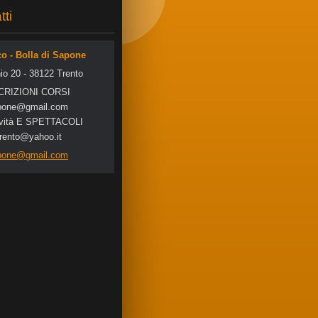
tti
co - Bolla di Sapone
io 20 - 38122 Trento
SCRIZIONI CORSI
po
ne@gmail
.com
tività E SPETTACOLI
trento@yahoo.it
apone@gmail.com