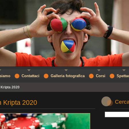
 siamo
Contattaci
Galleria fotografica
Corsi
Spetta
 Kripta 2020
n Kripta 2020
Cerca