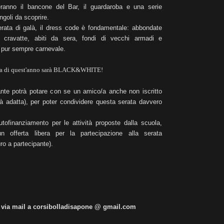
anno il bancone del Bar, il guardaroba e una serie
ngoli da scoprire.
rata di galà, il dress code è fondamentale: abbondate
, cravatte, abiti da sera, fondi di vecchi armadi e
è pur sempre carnevale.
ma di quest'anno sarà BLACK&WHITE!
ante potrà potare con se un amico/a anche non iscritto
età adatta), per poter condividere questa serata davvero
ofinanziamento per le attività proposte dalla scuola,
un offerta libera per la partecipazione alla serata
ro a partecipante).
ni via mail a corsibolladisapone @ gmail.com