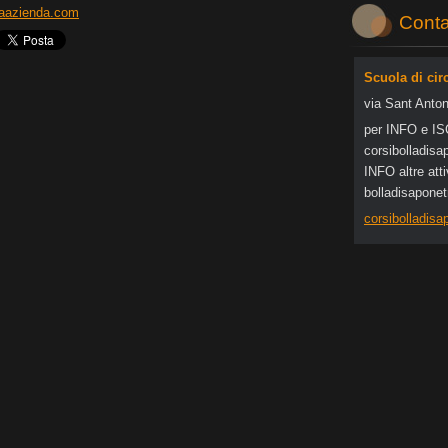
iaazienda.com
Conta
Scuola di cir
via Sant Anton
per INFO e I
corsibol
ladisa
INFO altre at
bolladisapone
corsibolladis