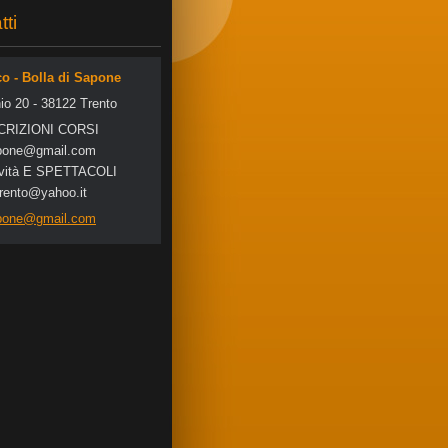
tti
co - Bolla di Sapone
io 20 - 38122 Trento
SCRIZIONI CORSI
po
ne@gmail
.com
tività E SPETTACOLI
trento@yahoo.it
apone@gmail.com