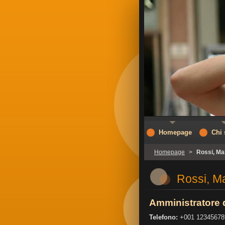
Homepage
Chi
Homepage
>
Rossi, Ma
Rossi, M
Amministratore 
Telefono:
+001 12345678