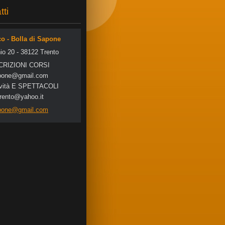
tti
co - Bolla di Sapone
io 20 - 38122 Trento
SCRIZIONI CORSI
po
ne@gmail
.com
tività E SPETTACOLI
trento@yahoo.it
apone@gmail.com