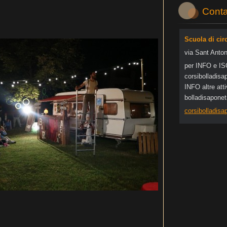
Conta
Scuola di cir
via Sant Anton
per INFO e I
corsibol
ladisa
INFO altre at
bolladisapone
corsibolladis