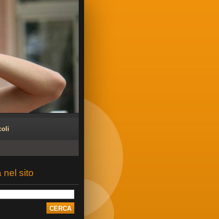
coli
 nel sito