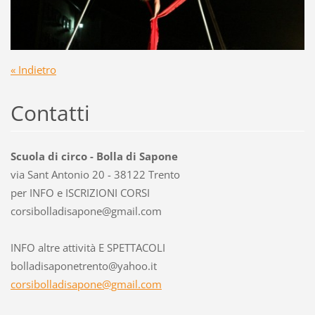
« Indietro
Contatti
Scuola di circo - Bolla di Sapone
via Sant Antonio 20 - 38122 Trento
per INFO e ISCRIZIONI CORSI
corsibol
ladisapo
ne@gmail
.com
INFO altre attività E SPETTACOLI
bolladisaponetrento@yahoo.it
corsibolladisapone@gmail.com