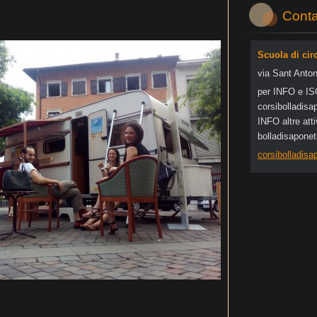
Conta
Scuola di cir
via Sant Anton
per INFO e I
corsibol
ladisa
INFO altre at
bolladisapone
corsibolladis