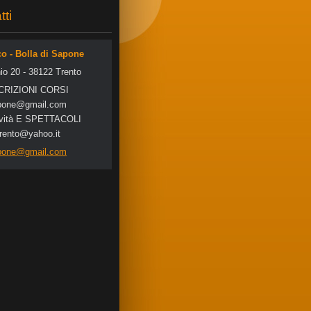
tti
co - Bolla di Sapone
io 20 - 38122 Trento
SCRIZIONI CORSI
po
ne@gmail
.com
tività E SPETTACOLI
trento@yahoo.it
apone@gmail.com