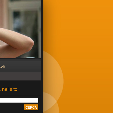
coli
 nel sito