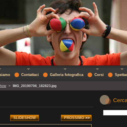
 siamo
Contattaci
Galleria fotografica
Corsi
Spetta
Show
>
IMG_20190706_182823.jpg
Cerca
SLIDESHOW
PROSSIMO
>>