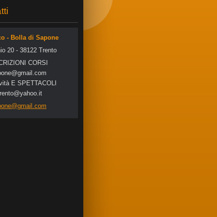
tti
co - Bolla di Sapone
io 20 - 38122 Trento
SCRIZIONI CORSI
po
ne@gmail
.com
tività E SPETTACOLI
trento@yahoo.it
apone@gmail.com