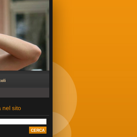
coli
 nel sito