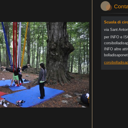
Conta
Scuola di cir
via Sant Anton
per INFO e I
corsibol
ladisa
INFO altre at
bolladisapone
corsibolladis