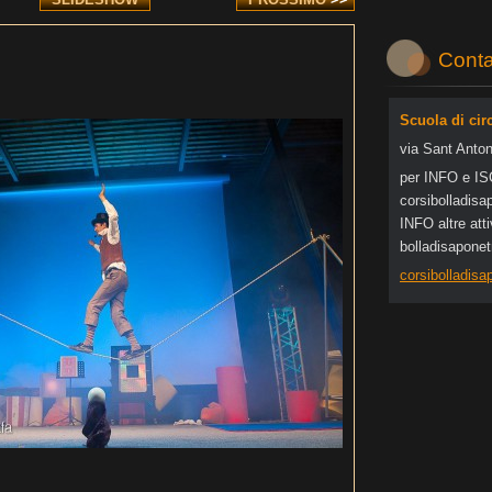
Conta
Scuola di cir
via Sant Anton
per INFO e I
corsibol
ladisa
INFO altre at
bolladisapone
corsibolladis