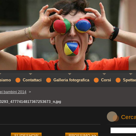
 siamo
Contattaci
Galleria fotografica
Corsi
Spetta
ei bambini 2014
>
3293_4777414817367253673_n.jpg
Cerca
SLIDESHOW
PROSSIMO
>>