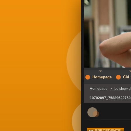
Homepage
Chi
Homepage
>
Lo show d
10702097_75889622750
<<
PRECEDENTE