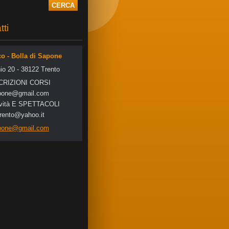
tti
co - Bolla di Sapone
io 20 - 38122 Trento
SCRIZIONI CORSI
po
ne@gmail
.com
tività E SPETTACOLI
trento@yahoo.it
apone@gmail.com