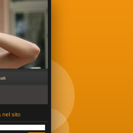
coli
 nel sito