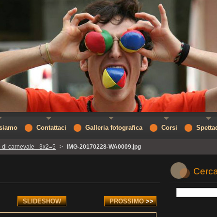
 siamo
Contattaci
Galleria fotografica
Corsi
Spetta
 di carnevale - 3x2=5
>
IMG-20170228-WA0009.jpg
Cerca
SLIDESHOW
PROSSIMO
>>