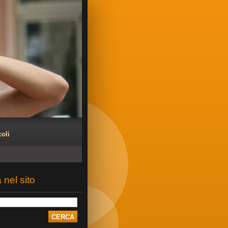
coli
 nel sito