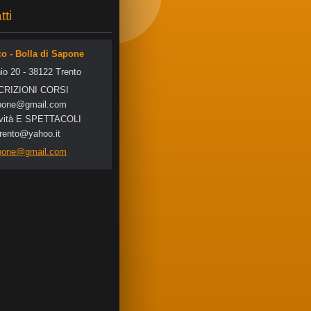
tti
co - Bolla di Sapone
io 20 - 38122 Trento
SCRIZIONI CORSI
po
ne@gmail
.com
tività E SPETTACOLI
trento@yahoo.it
apone@gmail.com