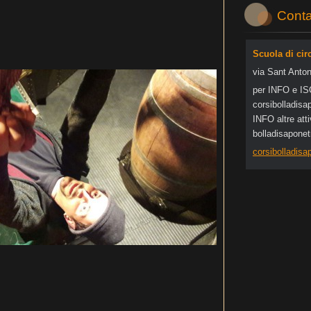
Conta
Scuola di cir
via Sant Anton
per INFO e I
corsibol
ladisa
INFO altre at
bolladisapone
corsibolladis