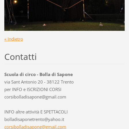
« Indietro
Contatti
Scuola di circo - Bolla di Sapone
via Sant Antonio 20 - 38122 Trento
per INFO e ISCRIZIONI CORSI
corsibol
ladisapo
ne@gmail
.com
INFO altre attività E SPETTACOLI
bolladisaponetrento@yahoo.it
corsibolladisapone@gmail.com