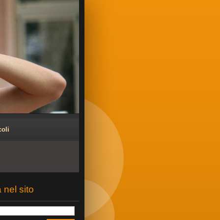
coli
 nel sito