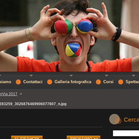
 siamo
Contattaci
Galleria fotografica
Corsi
Spetta
erVia 2017
>
283259_3026876469906077807_n.jpg
Cerca
SLIDESHOW
PROSSIMO
>>