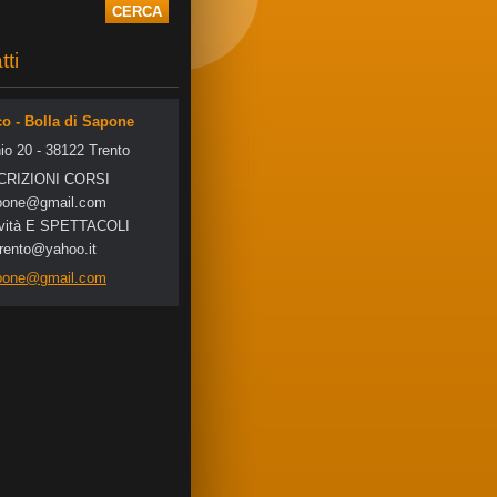
tti
co - Bolla di Sapone
io 20 - 38122 Trento
SCRIZIONI CORSI
po
ne@gmail
.com
tività E SPETTACOLI
trento@yahoo.it
apone@gmail.com