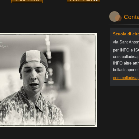
Conta
Scuola di cir
via Sant Anton
per INFO e I
corsibol
ladisa
INFO altre at
bolladisapone
corsibolladis