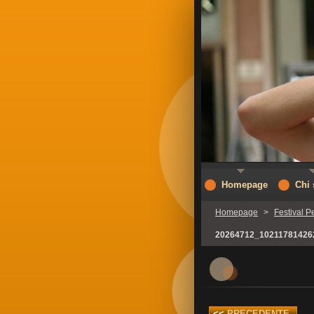
Homepage
Chi
Homepage
>
Festival P
20264712_10211781426
<<
PRECEDENTE