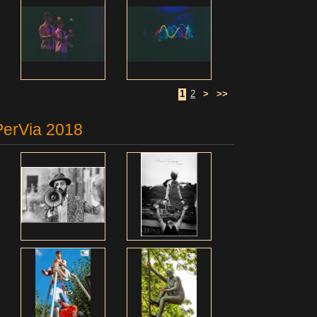
1
2
>
>>
PerVia 2018