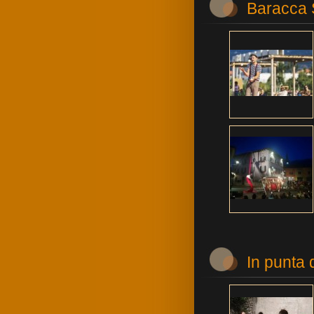
Baracca
In punta 