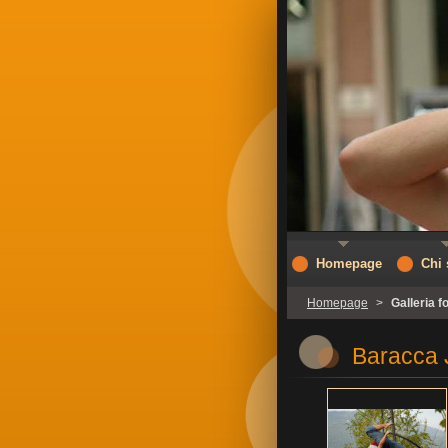
Homepage
Chi
Homepage
>
Galleria f
Baracca