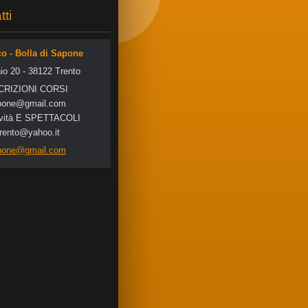
tti
co - Bolla di Sapone
io 20 - 38122 Trento
SCRIZIONI CORSI
po
ne@gmail
.com
tività E SPETTACOLI
trento@yahoo.it
apone@gmail.com