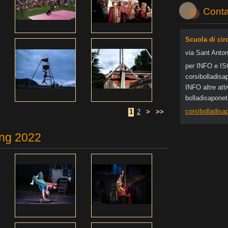
Conta
Scuola di cir
via Sant Anton
per INFO e I
corsibol
ladisa
INFO altre at
bolladisapone
corsibolladis
1
2
>
>>
ing 2022