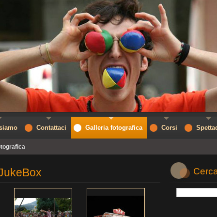
 siamo
Contattaci
Galleria fotografica
Corsi
Spetta
otografica
 JukeBox
Cerca