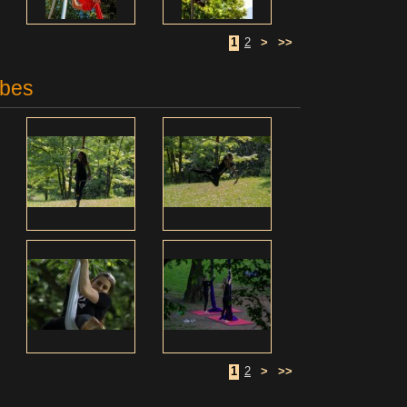
1
2
>
>>
ibes
1
2
>
>>