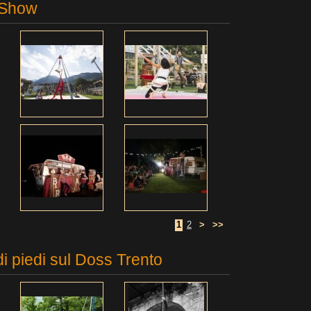
 Show
1
2
>
>>
di piedi sul Doss Trento