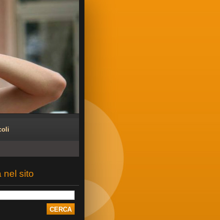
coli
 nel sito