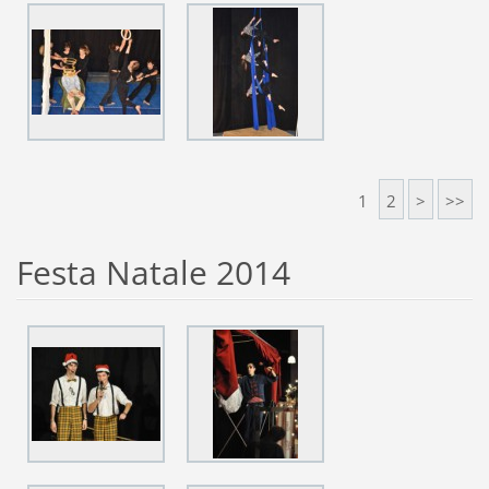
1
2
>
>>
Festa Natale 2014