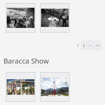
1
2
>
>>
Baracca Show