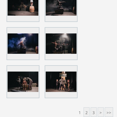
1
2
3
>
>>