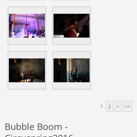
1
2
>
>>
Bubble Boom -