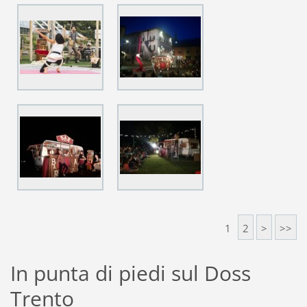
1
2
>
>>
In punta di piedi sul Doss
Trento