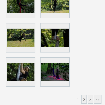
1
2
>
>>