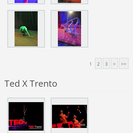
1
2
3
>
>>
Ted X Trento