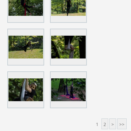
1
2
>
>>