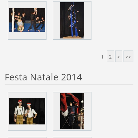
1
2
>
>>
Festa Natale 2014