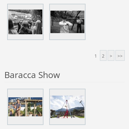
1
2
>
>>
Baracca Show