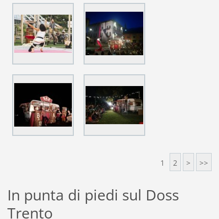
1
2
>
>>
In punta di piedi sul Doss
Trento