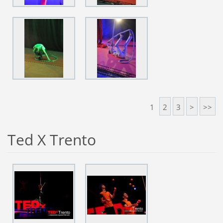
1
2
3
>
>>
Ted X Trento