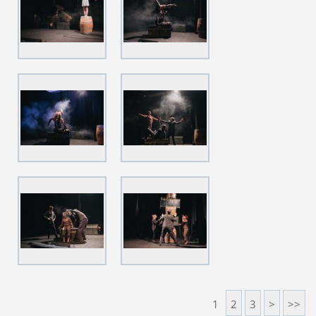
1
2
3
>
>>