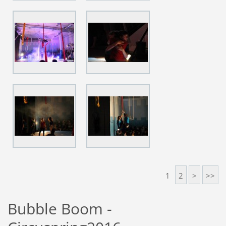
1
2
>
>>
Bubble Boom -