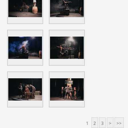
1
2
3
>
>>