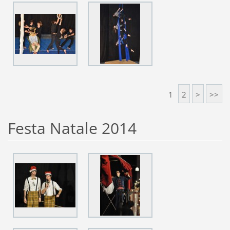
1
2
>
>>
Festa Natale 2014