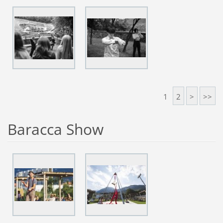
1
2
>
>>
Baracca Show