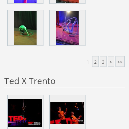
1
2
3
>
>>
Ted X Trento