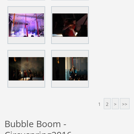
1
2
>
>>
Bubble Boom -