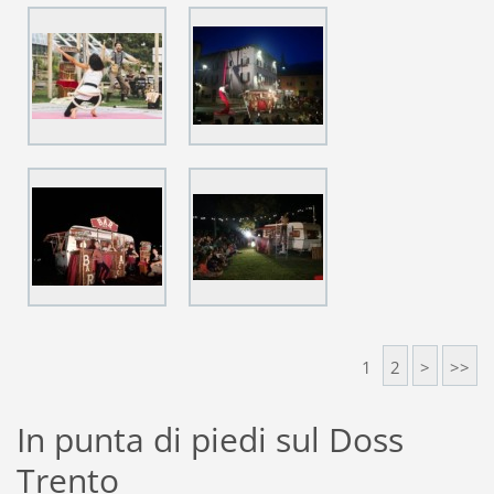
1
2
>
>>
In punta di piedi sul Doss
Trento