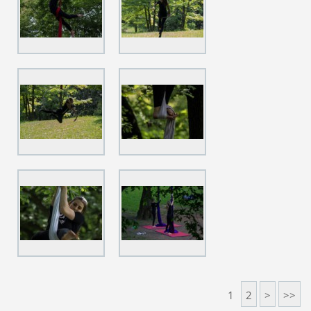
1
2
>
>>