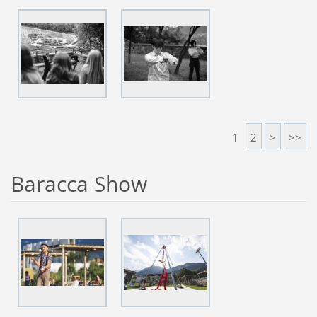
1
2
>
>>
Baracca Show