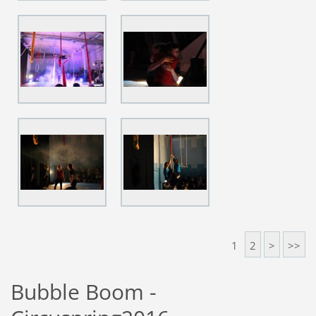
1
2
>
>>
Bubble Boom -