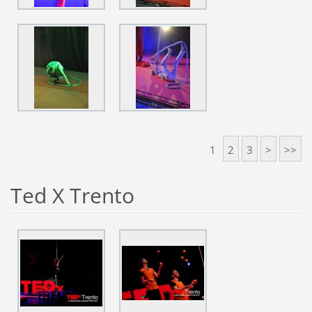
1
2
3
>
>>
Ted X Trento