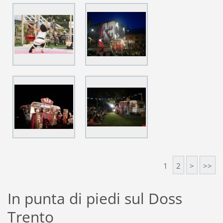
1
2
>
>>
In punta di piedi sul Doss
Trento