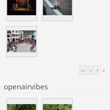
<<
<
1
2
openairvibes