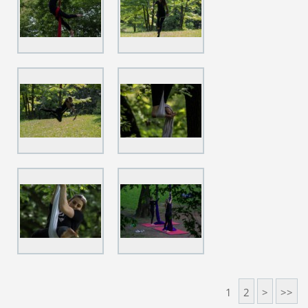
1
2
>
>>