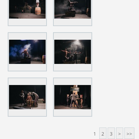
1
2
3
>
>>