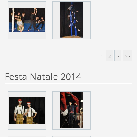
1
2
>
>>
Festa Natale 2014