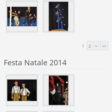
1
2
>
>>
Festa Natale 2014