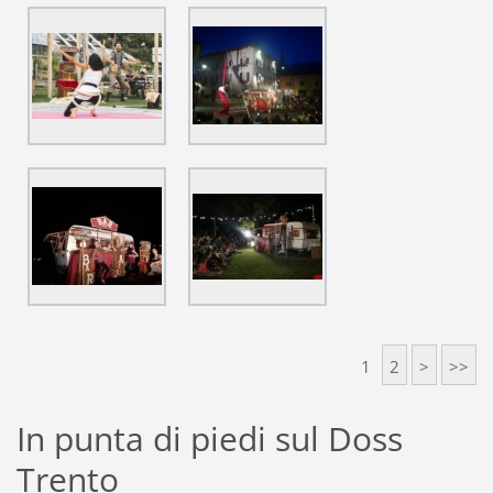
1
2
>
>>
In punta di piedi sul Doss
Trento