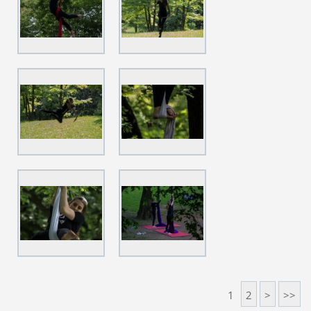
1
2
>
>>