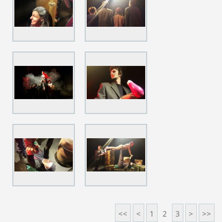
<<
<
1
2
3
>
>>