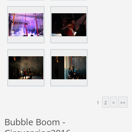
1
2
>
>>
Bubble Boom -