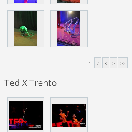
1
2
3
>
>>
Ted X Trento