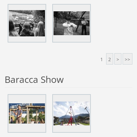
1
2
>
>>
Baracca Show