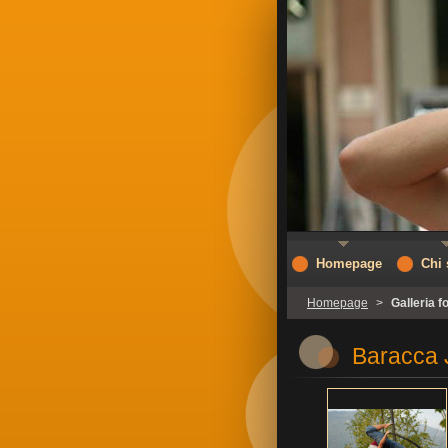
Homepage
Chi
Homepage
>
Galleria f
Baracca