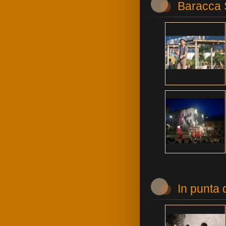
Baracca
In punta 