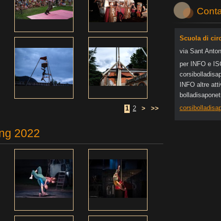
Conta
Scuola di cir
via Sant Anton
per INFO e I
corsibol
ladisa
INFO altre at
bolladisapone
corsibolladis
1
2
>
>>
ing 2022