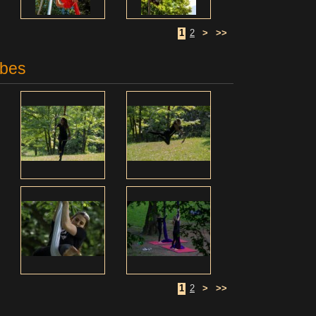
1
2
>
>>
ibes
1
2
>
>>