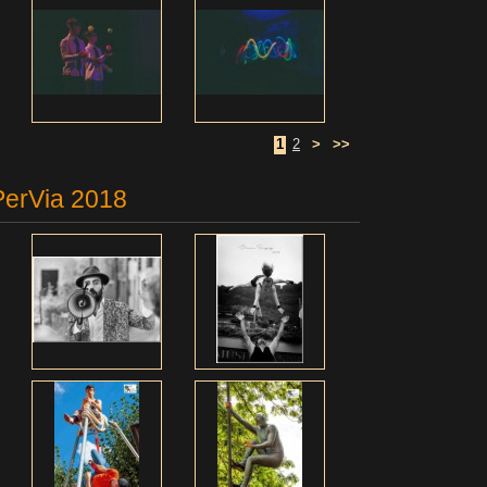
1
2
>
>>
PerVia 2018