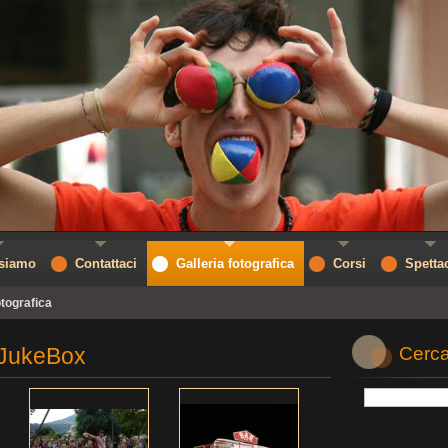
 siamo
Contattaci
Galleria fotografica
Corsi
Spetta
otografica
 JukeBox
Cerca