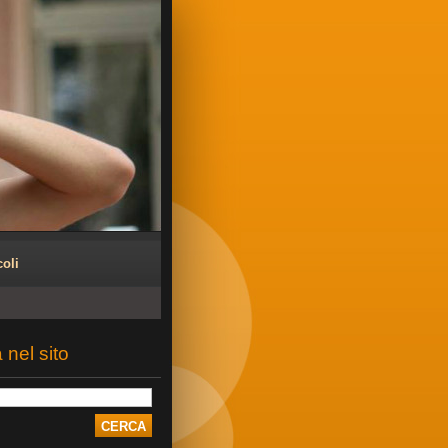
coli
 nel sito