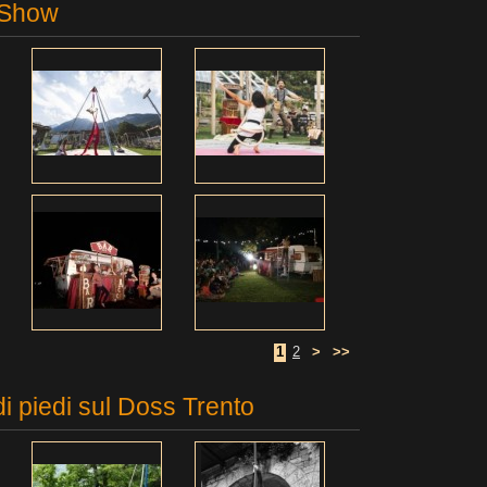
 Show
1
2
>
>>
di piedi sul Doss Trento