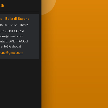
tti
co - Bolla di Sapone
io 20 - 38122 Trento
SCRIZIONI CORSI
po
ne@gmail
.com
tività E SPETTACOLI
trento@yahoo.it
apone@gmail.com