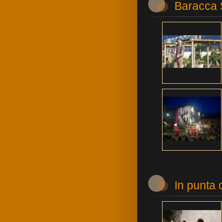
Baracca
In punta 