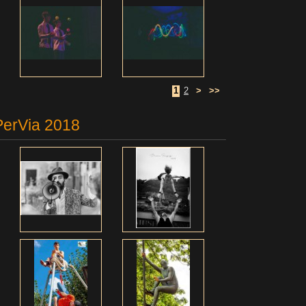
1
2
>
>>
PerVia 2018