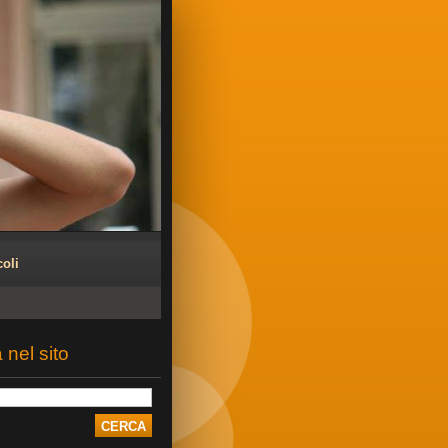
coli
 nel sito