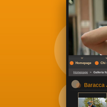
Homepage
Chi
Homepage
>
Galleria f
Baracca