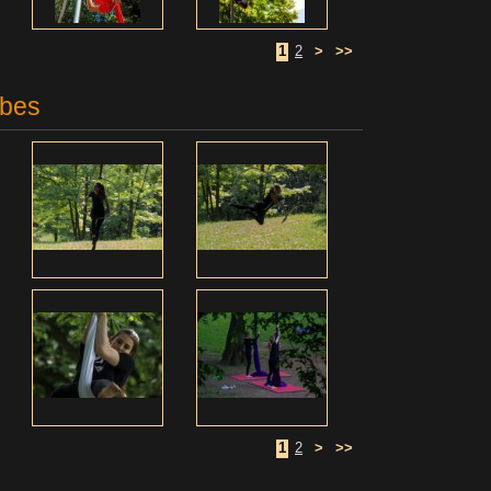
1
2
>
>>
ibes
1
2
>
>>