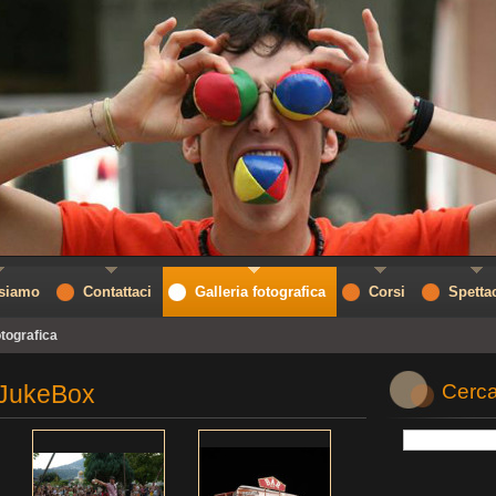
 siamo
Contattaci
Galleria fotografica
Corsi
Spetta
otografica
 JukeBox
Cerca