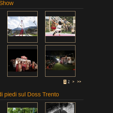
 Show
1
2
>
>>
di piedi sul Doss Trento