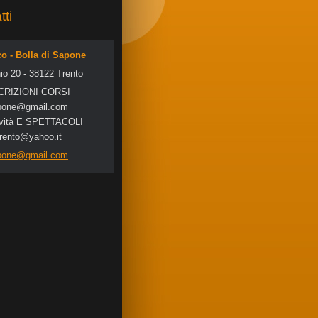
tti
co - Bolla di Sapone
io 20 - 38122 Trento
SCRIZIONI CORSI
po
ne@gmail
.com
tività E SPETTACOLI
trento@yahoo.it
apone@gmail.com