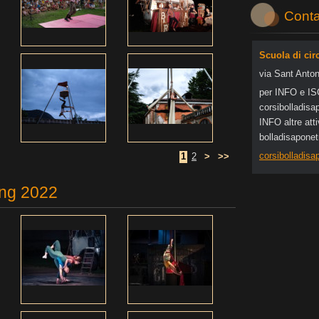
Conta
Scuola di cir
via Sant Anton
per INFO e I
corsibol
ladisa
INFO altre at
bolladisapone
corsibolladis
1
2
>
>>
ing 2022