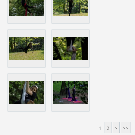
1
2
>
>>