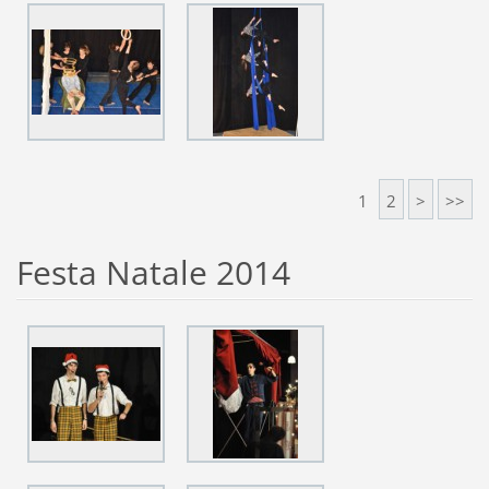
1
2
>
>>
Festa Natale 2014