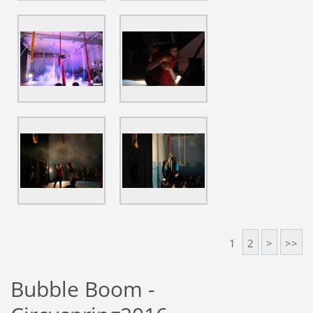
1
2
>
>>
Bubble Boom -