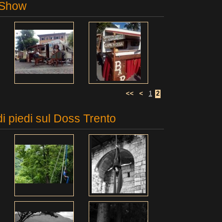
 Show
<<
<
1
2
di piedi sul Doss Trento