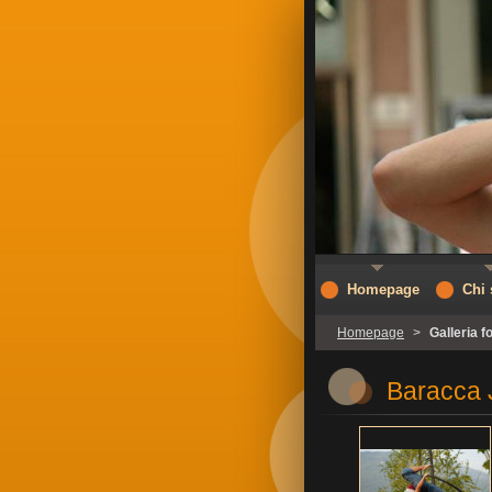
Homepage
Chi
Homepage
>
Galleria f
Baracca