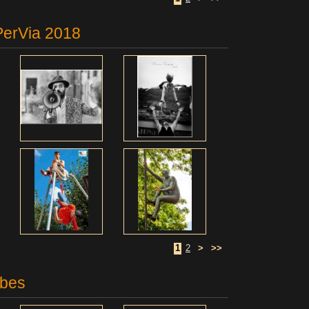
PerVia 2018
1
2
>
>>
ibes