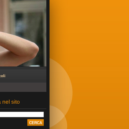
coli
 nel sito