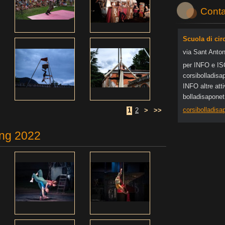
Conta
Scuola di cir
via Sant Anton
per INFO e I
corsibol
ladisa
INFO altre at
bolladisapone
corsibolladis
1
2
>
>>
ing 2022