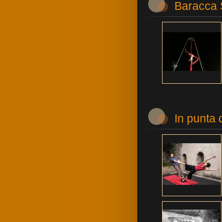
Baracca
In punta 