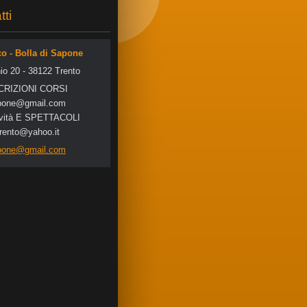
tti
co - Bolla di Sapone
io 20 - 38122 Trento
SCRIZIONI CORSI
po
ne@gmail
.com
tività E SPETTACOLI
trento@yahoo.it
apone@gmail.com