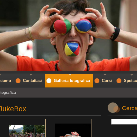
 siamo
Contattaci
Galleria fotografica
Corsi
Spetta
otografica
 JukeBox
Cerca