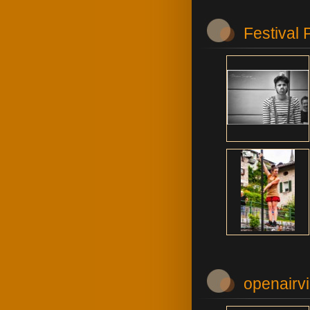
Festival 
openairv