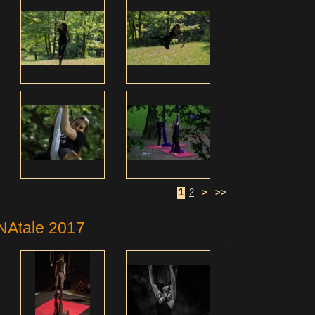
1
2
>
>>
 NAtale 2017