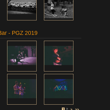
aBar - PGZ 2019
1
2
>
>>