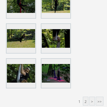
1
2
>
>>