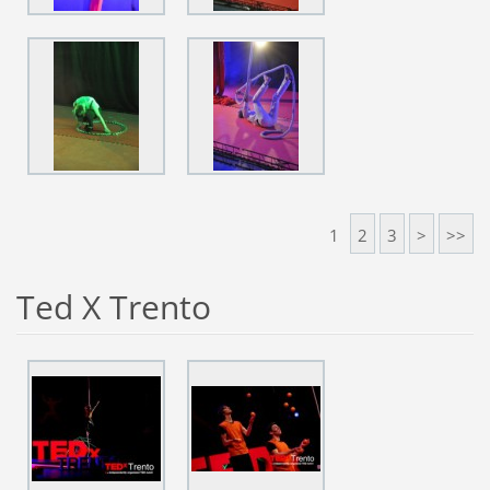
1
2
3
>
>>
Ted X Trento