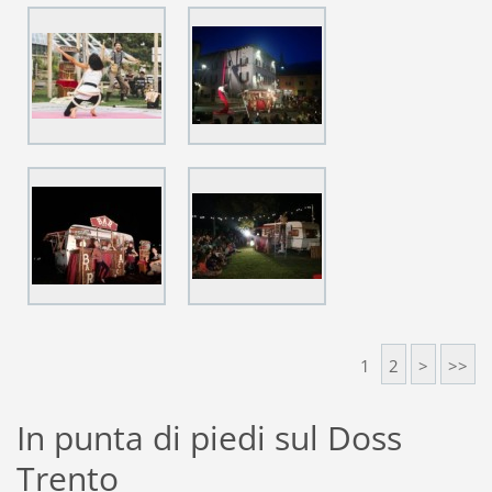
1
2
>
>>
In punta di piedi sul Doss
Trento