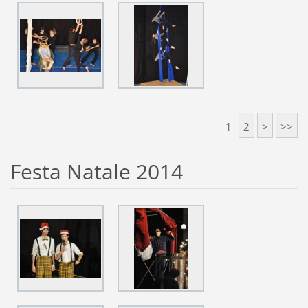
1
2
>
>>
Festa Natale 2014