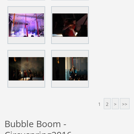
1
2
>
>>
Bubble Boom -