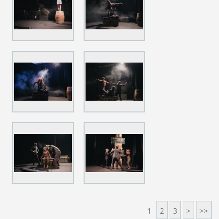
1
2
3
>
>>