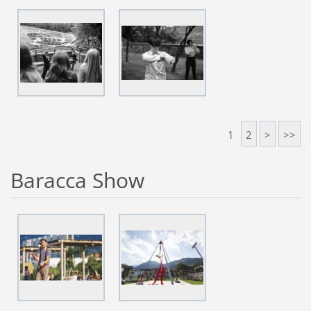
1
2
>
>>
Baracca Show