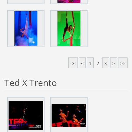
<<
<
1
2
3
>
>>
Ted X Trento