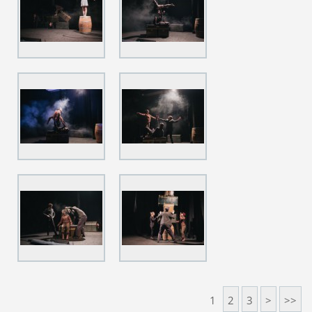
1
2
3
>
>>