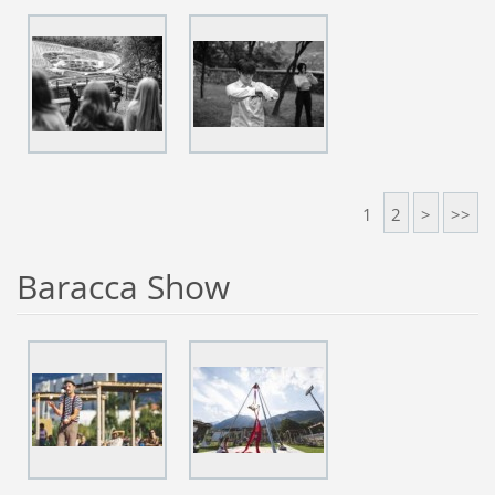
1
2
>
>>
Baracca Show