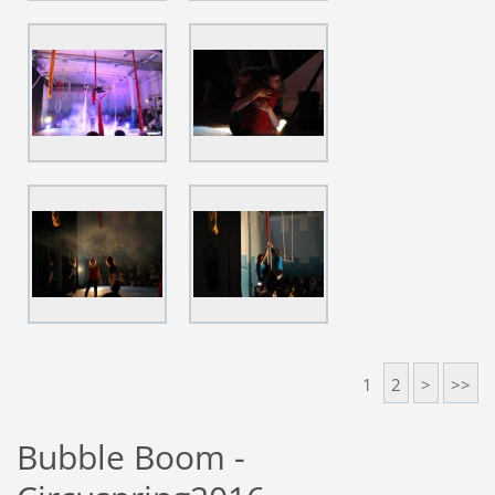
1
2
>
>>
Bubble Boom -