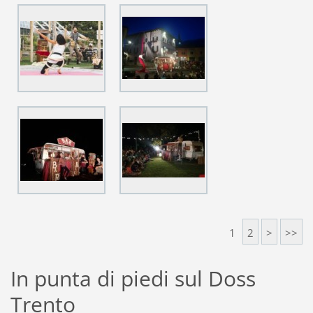
1
2
>
>>
In punta di piedi sul Doss
Trento