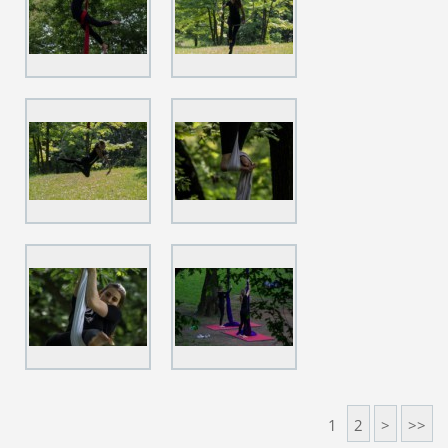
1
2
>
>>