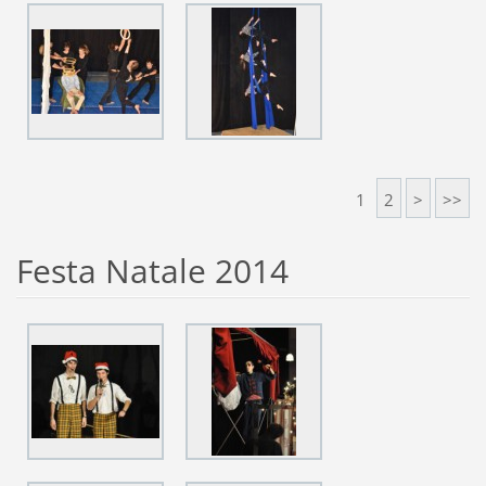
1
2
>
>>
Festa Natale 2014